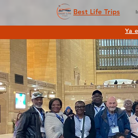
Best Life Trips
I
Ya e