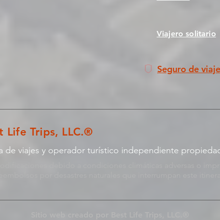
Viajero solitario
Seguro de viaj
 Life Trips, LLC.®
ia de viajes y operador turístico independiente propieda
s modificaciones debido a condiciones climáticas adversas o impr
reembolsos por desastres naturales que interrumpan este itinera
Sitio web creado por Best Life Trips, LLC.®