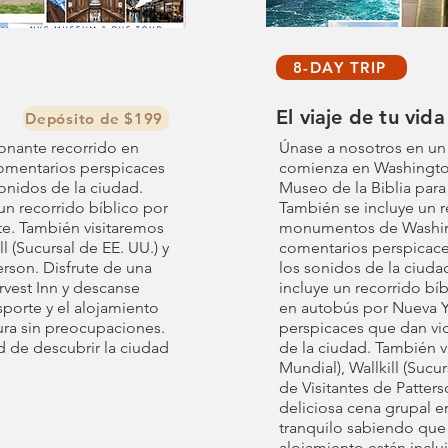
8-DAY TRIP
El viaje de tu vida
Depósito de $199
onante recorrido en
Únase a nosotros en un
omentarios perspicaces
comienza en Washington
sonidos de la ciudad.
Museo de la Biblia para
un recorrido bíblico por
También se incluye un r
e. También visitaremos
monumentos de Washin
l (Sucursal de EE. UU.) y
comentarios perspicaces
erson. Disfrute de una
los sonidos de la ciuda
rvest Inn y descanse
incluye un recorrido bíb
sporte y el alojamiento
en autobús por Nueva 
ura sin preocupaciones.
perspicaces que dan vida
d de descubrir la ciudad
de la ciudad. También 
Mundial), Wallkill (Sucur
de Visitantes de Patters
deliciosa cena grupal e
tranquilo sabiendo que 
alojamiento están inclu