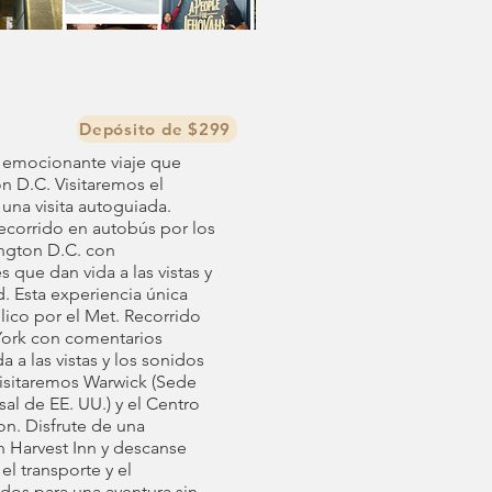
Depósito de $299
 emocionante viaje que
 D.C. Visitaremos el
 una visita autoguiada.
ecorrido en autobús por los
gton D.C. con
 que dan vida a las vistas y
d. Esta experiencia única
lico por el Met. Recorrido
York con comentarios
 a las vistas y los sonidos
visitaremos Warwick (Sede
sal de EE. UU.) y el Centro
on. Disfrute de una
n Harvest Inn y descanse
el transporte y el
idos para una aventura sin