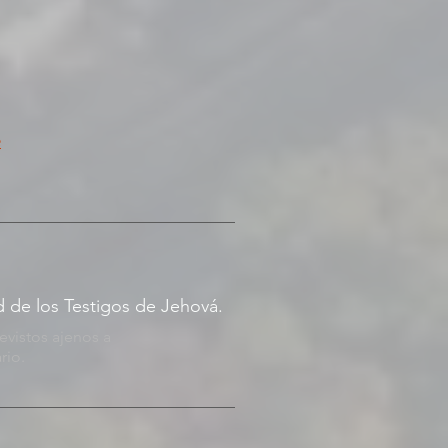
e
d de los Testigos de Jehová.
evistos ajenos a
rio.