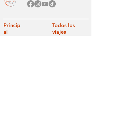
Princip
Todos los
al
viajes
Inicio
Betel
Sobre nosotros
Internacional
FAQs
Cruceros
Términos y condiciones
Viajero solitario
Asistencia de vuelo
Contáctanos
Seguro de viaje