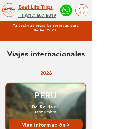
Best Life Trips
ME
NU
+1 (817)-607-8019
Ya están abiertas las reservas para
Bethel 2027.
Viajes internacionales
2026
PERU
Del 5 al 14 de
septiembre
Más información