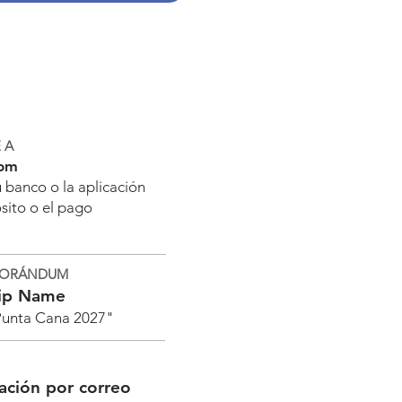
 A
com
tu banco o la aplicación
ósito o el pago
EMORÁNDUM
rip Name
 Punta Cana 2027"
ación por correo