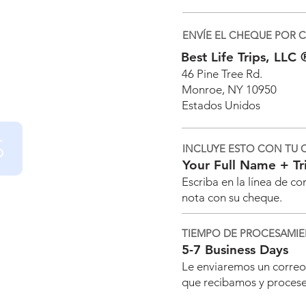
ENVÍE EL CHEQUE POR 
Best Life Trips, LLC 
46 Pine Tree Rd.
Monroe, NY 10950
Estados Unidos
INCLUYE ESTO CON TU
Your Full Name + T
Escriba en la línea de c
n cheque
nota con su cheque.
l o bancario a nuestra
TIEMPO DE PROCESAMI
nto y la confirmación
5-7 Business Days
y 7 días hábiles.
Le enviaremos un correo
que recibamos y proces