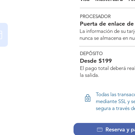
PROCESADOR
Puerta de enlace d
La información de su tarj
nunca se almacena en nue
dito o débito
DEPÓSITO
Desde $199
nline con cualquier
El pago total deberá real
ito importante. Con la
la salida.
a plataforma de pagos
el mundo.
Todas las transac
mediante SSL y s
segura a través de
Reserva y p