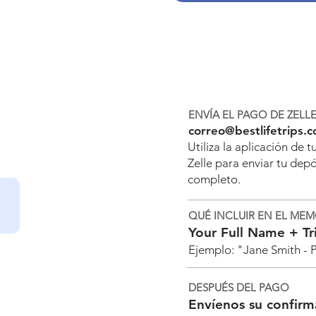
$100 de descuento
por persona
Descuento exclusivo al pagar con
Zelle.
ENVÍA EL PAGO DE ZELLE
correo@bestlifetrips.
Utiliza la aplicación de 
Zelle para enviar tu dep
completo.
QUÉ INCLUIR EN EL M
Your Full Name + T
Ejemplo: "Jane Smith -
s de Zelle
nte a través de Zelle y
DESPUÉS DEL PAGO
or persona: nuestro
Envíenos su confirm