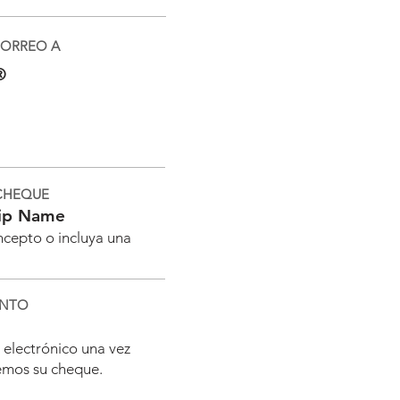
CORREO A
®
 CHEQUE
rip Name
oncepto o incluya una
ENTO
 electrónico una vez
emos su cheque.