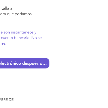
talla a
ara que podamos
le son instantáneos y
u cuenta bancaria. No se
nes.
Envíenos un correo electrónico después de realizar el pago.
MBRE DE