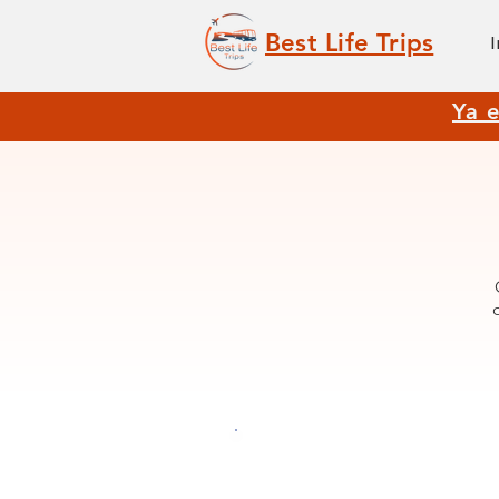
Best Life Trips
I
Ya e