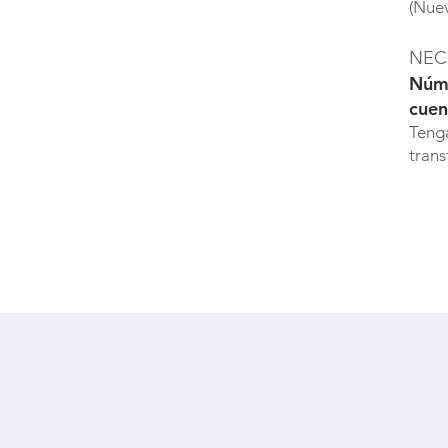
(Nuev
NEC
Núme
cuen
Tenga
trans