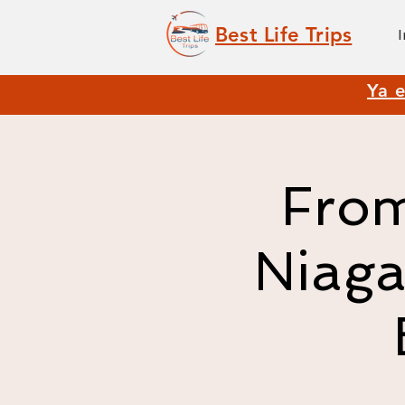
Best Life Trips
I
Ya e
From
Niaga