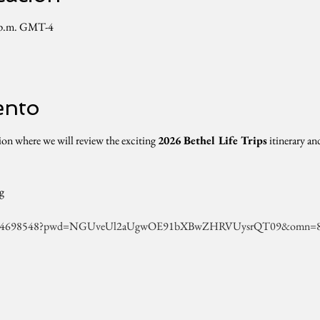
0 p.m. GMT-4
ento
ation where we will review the exciting 
2026 Bethel Life Trips
 itinerary a
g
j/9144698548?pwd=NGUveUl2aUgwOE91bXBwZHRVUysrQT09&omn=