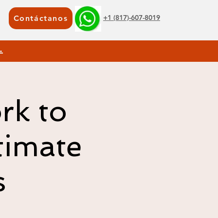
+1 (817)-607-8019
Contáctanos
.
rk to
timate
s