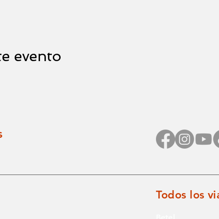
te evento
s
Todos los vi
Betel