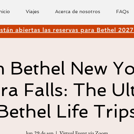
nicio
Viajes
Acerca de nosotros
FAQs
stán abiertas las reservas para Bethel 2027
 Bethel New Yo
ra Falls: The Ul
Bethel Life Trip
lun 29 de sep
  |  
Virtual Event via Zoom