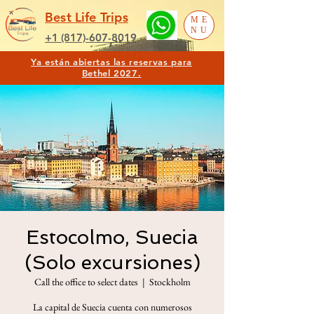
Best Life Trips
ME
NU
+1 (817)-607-8019
Ya están abiertas las reservas para
Bethel 2027.
Estocolmo, Suecia
(Solo excursiones)
Call the office to select dates
  |  
Stockholm
La capital de Suecia cuenta con numerosos