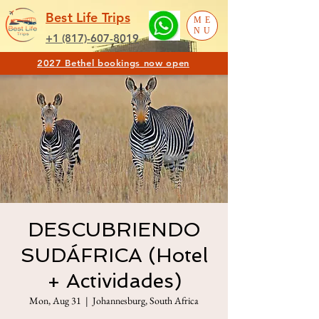
Best Life Trips
ME
NU
+1 (817)-607-8019
2027 Bethel bookings now open
DESCUBRIENDO
SUDÁFRICA (Hotel
+ Actividades)
Mon, Aug 31
  |  
Johannesburg, South Africa