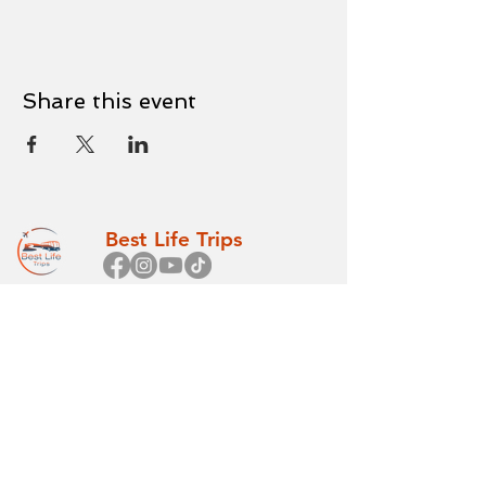
Share this event
Best Life Trips
Main
All Trips
Home
Bethel
About Us
International
FAQs
Cruises